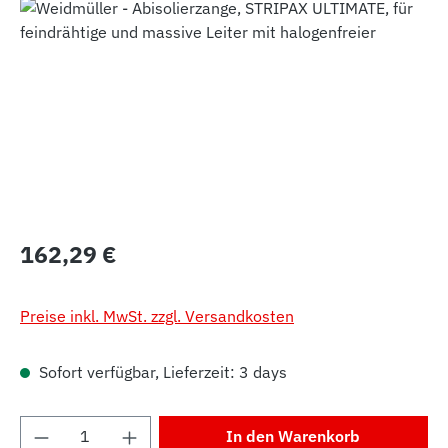
Bildergalerie überspringen
Regulärer Preis:
162,29 €
Preise inkl. MwSt. zzgl. Versandkosten
Sofort verfügbar, Lieferzeit: 3 days
Produkt Anzahl: Gib den gewünschten Wert 
In den Warenkorb