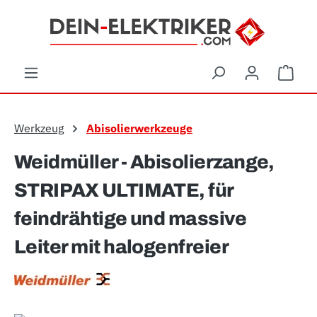
Zum Hauptinhalt springen
Ware
Werkzeug
Abisolierwerkzeuge
Weidmüller - Abisolierzange,
STRIPAX ULTIMATE, für
feindrähtige und massive
Leiter mit halogenfreier