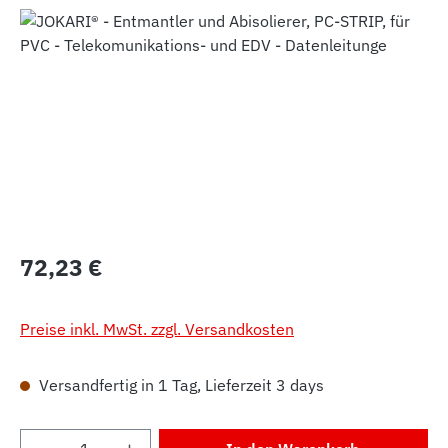
Bildergalerie überspringen
Regulärer Preis:
72,23 €
Preise inkl. MwSt. zzgl. Versandkosten
Versandfertig in 1 Tag, Lieferzeit 3 days
Produkt Anzahl: Gib den gewünschten Wert 