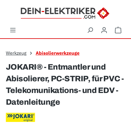
Zum Hauptinhalt springen
Ware
Werkzeug
Abisolierwerkzeuge
JOKARI® - Entmantler und
Abisolierer, PC-STRIP, für PVC -
Telekomunikations- und EDV -
Datenleitunge