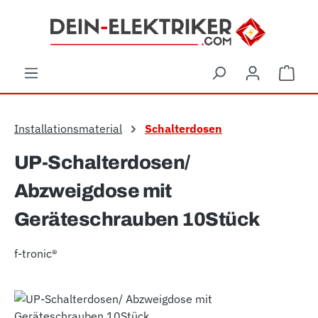
Zum Hauptinhalt springen
Ware
Installationsmaterial
Schalterdosen
UP-Schalterdosen/
Abzweigdose mit
Geräteschrauben 10Stück
f-tronic®
Bildergalerie überspringen