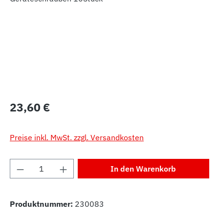
Regulärer Preis:
23,60 €
Preise inkl. MwSt. zzgl. Versandkosten
Produkt Anzahl: Gib den gewünschten Wert 
In den Warenkorb
Produktnummer:
230083