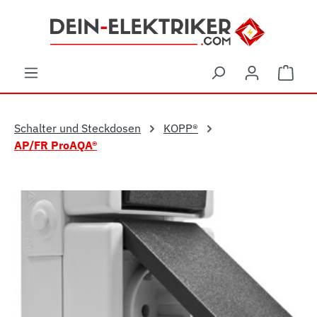
Zum Hauptinhalt springen
Ware
Schalter und Steckdosen
KOPP®
AP/FR ProAQA®