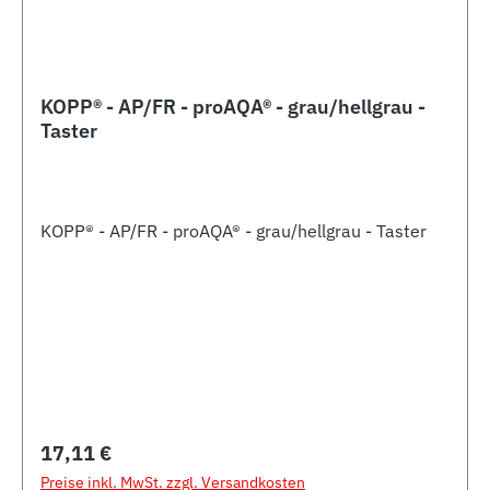
KOPP® - AP/FR - proAQA® - grau/hellgrau -
Taster
KOPP® - AP/FR - proAQA® - grau/hellgrau - Taster
Regulärer Preis:
17,11 €
Preise inkl. MwSt. zzgl. Versandkosten