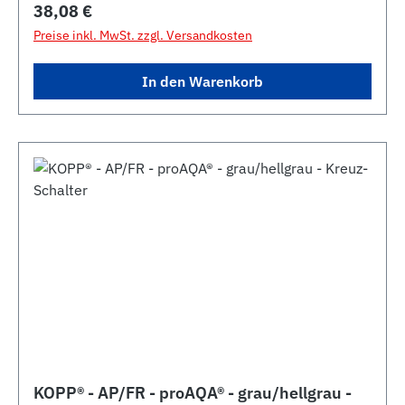
Regulärer Preis:
38,08 €
Preise inkl. MwSt. zzgl. Versandkosten
In den Warenkorb
KOPP® - AP/FR - proAQA® - grau/hellgrau -