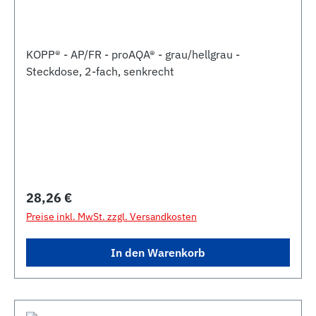
KOPP® - AP/FR - proAQA® - grau/hellgrau -
Steckdose, 2-fach, senkrecht
Regulärer Preis:
28,26 €
Preise inkl. MwSt. zzgl. Versandkosten
In den Warenkorb