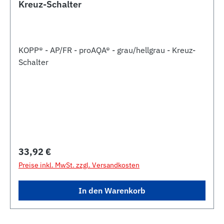
Kreuz-Schalter
KOPP® - AP/FR - proAQA® - grau/hellgrau - Kreuz-
Schalter
Regulärer Preis:
33,92 €
Preise inkl. MwSt. zzgl. Versandkosten
In den Warenkorb