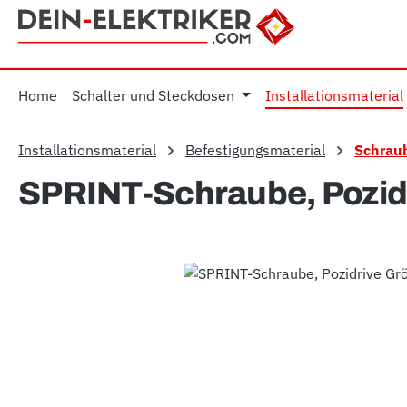
m Hauptinhalt springen
Zur Suche springen
Zur Hauptnavigation springen
Home
Schalter und Steckdosen
Installationsmaterial
Installationsmaterial
Befestigungsmaterial
Schrau
SPRINT-Schraube, Pozidr
Bildergalerie überspringen