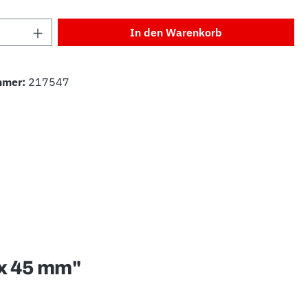
Anzahl: Gib den gewünschten Wert ein od
In den Warenkorb
mmer:
217547
 x 45 mm"