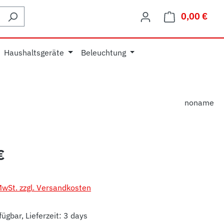
0,00 €
Ware
Haushaltsgeräte
Beleuchtung
noname
eis:
€
 MwSt. zzgl. Versandkosten
ügbar, Lieferzeit: 3 days