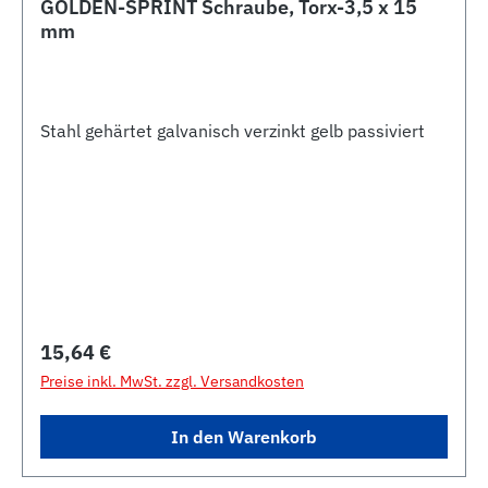
GOLDEN-SPRINT Schraube, Torx-3,5 x 15
mm
Stahl gehärtet galvanisch verzinkt gelb passiviert
Regulärer Preis:
15,64 €
Preise inkl. MwSt. zzgl. Versandkosten
In den Warenkorb