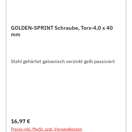
GOLDEN-SPRINT Schraube, Torx-4,0 x 40
mm
Stahl gehärtet galvanisch verzinkt gelb passiviert
Regulärer Preis:
16,97 €
Preise inkl. MwSt. zzgl. Versandkosten