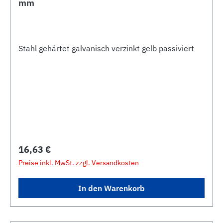
mm
Stahl gehärtet galvanisch verzinkt gelb passiviert
Regulärer Preis:
16,63 €
Preise inkl. MwSt. zzgl. Versandkosten
In den Warenkorb