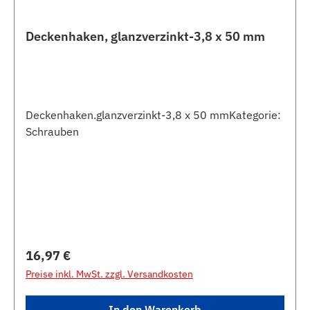
Deckenhaken, glanzverzinkt-3,8 x 50 mm
Deckenhaken.glanzverzinkt-3,8 x 50 mmKategorie:
Schrauben
Regulärer Preis:
16,97 €
Preise inkl. MwSt. zzgl. Versandkosten
In den Warenkorb