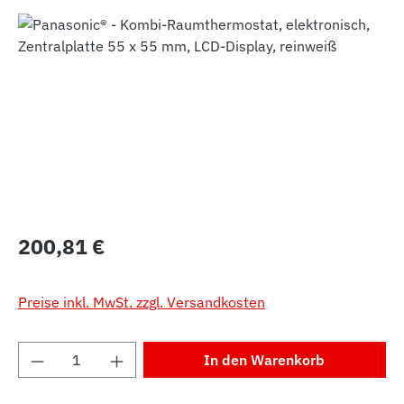
Bildergalerie überspringen
Regulärer Preis:
200,81 €
Preise inkl. MwSt. zzgl. Versandkosten
Produkt Anzahl: Gib den gewünschten Wert 
In den Warenkorb