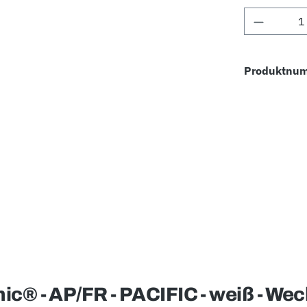
Produkt 
Produktnu
c® - AP/FR - PACIFIC - weiß - We