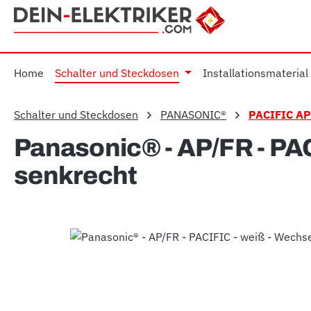
m Hauptinhalt springen
Zur Suche springen
Zur Hauptnavigation springen
Home
Schalter und Steckdosen
Installationsmaterial
Schalter und Steckdosen
PANASONIC®
PACIFIC AP
Panasonic® - AP/FR - PAC
senkrecht
Bildergalerie überspringen