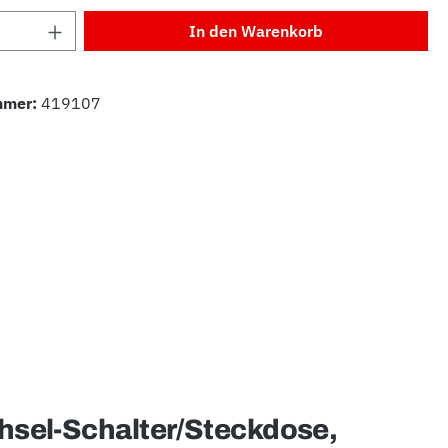
Anzahl: Gib den gewünschten Wert ein od
In den Warenkorb
mmer:
419107
chsel-Schalter/Steckdose,