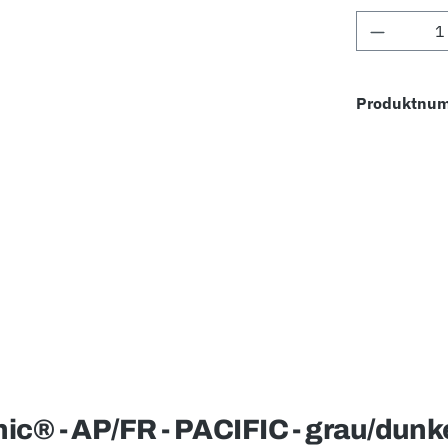
Produkt 
Produktnu
® - AP/FR - PACIFIC - grau/dunke