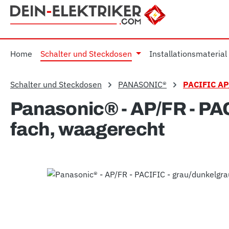
m Hauptinhalt springen
Zur Suche springen
Zur Hauptnavigation springen
Home
Schalter und Steckdosen
Installationsmaterial
Schalter und Steckdosen
PANASONIC®
PACIFIC AP
Panasonic® - AP/FR - PAC
fach, waagerecht
Bildergalerie überspringen