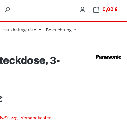
0,00 €
Ware
Haushaltsgeräte
Beleuchtung
Steckdose, 3-
eis:
€
 MwSt. zzgl. Versandkosten