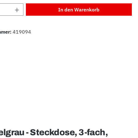
Anzahl: Gib den gewünschten Wert ein od
In den Warenkorb
mmer:
419094
lgrau - Steckdose, 3-fach,