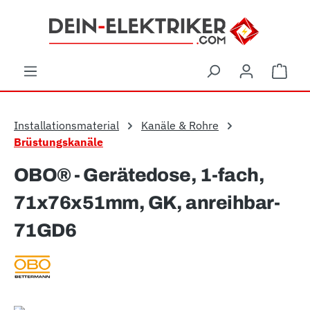
Zum Hauptinhalt springen
Ware
Installationsmaterial
Kanäle & Rohre
Brüstungskanäle
OBO® - Gerätedose, 1-fach,
71x76x51mm, GK, anreihbar-
71GD6