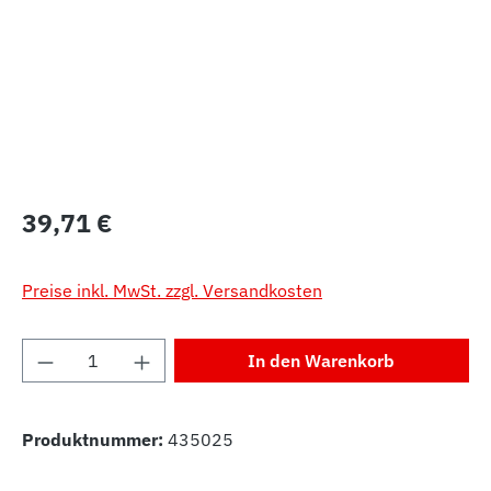
Regulärer Preis:
39,71 €
Preise inkl. MwSt. zzgl. Versandkosten
Produkt Anzahl: Gib den gewünschten Wert 
In den Warenkorb
Produktnummer:
435025