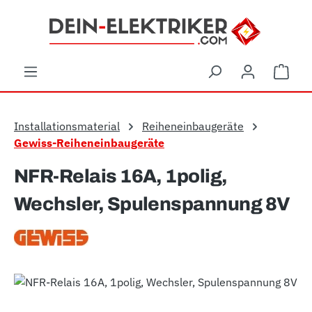
Zum Hauptinhalt springen
Ware
Installationsmaterial
Reiheneinbaugeräte
Gewiss-Reiheneinbaugeräte
NFR-Relais 16A, 1polig,
Wechsler, Spulenspannung 8V
Bildergalerie überspringen