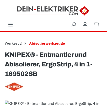
Zum Hauptinhalt springen
Ware
Werkzeug
Abisolierwerkzeuge
KNIPEX® - Entmantler und
Abisolierer, ErgoStrip, 4 in 1-
169502SB
Bildergalerie überspringen