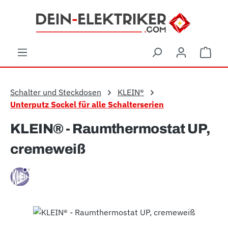
Zum Hauptinhalt springen
Ware
Schalter und Steckdosen
KLEIN®
Unterputz Sockel für alle Schalterserien
KLEIN® - Raumthermostat UP,
cremeweiß
Bildergalerie überspringen