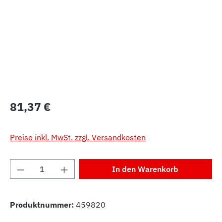
Regulärer Preis:
81,37 €
Preise inkl. MwSt. zzgl. Versandkosten
Produkt Anzahl: Gib den gewünschten Wert 
In den Warenkorb
Produktnummer:
459820