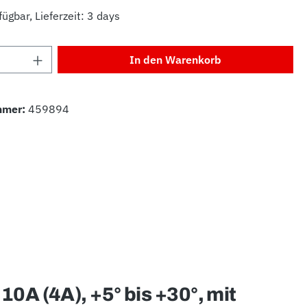
ügbar, Lieferzeit: 3 days
Anzahl: Gib den gewünschten Wert ein od
In den Warenkorb
mmer:
459894
A (4A), +5° bis +30°, mit