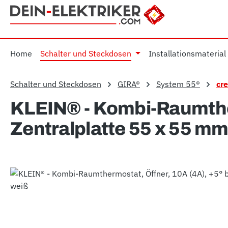
m Hauptinhalt springen
Zur Suche springen
Zur Hauptnavigation springen
Home
Schalter und Steckdosen
Installationsmaterial
Schalter und Steckdosen
GIRA®
System 55®
cr
KLEIN® - Kombi-Raumtherm
Zentralplatte 55 x 55 mm
Bildergalerie überspringen