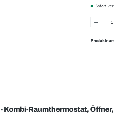
Sofort verf
Produkt 
Produktnu
 Kombi-Raumthermostat, Öffner, 10