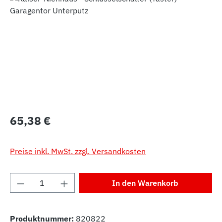
Regulärer Preis:
65,38 €
Preise inkl. MwSt. zzgl. Versandkosten
Produkt Anzahl: Gib den gewünschten Wert 
In den Warenkorb
Produktnummer:
820822