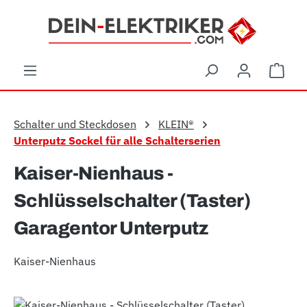
Zum Hauptinhalt springen
Ware
Schalter und Steckdosen
KLEIN®
Unterputz Sockel für alle Schalterserien
Kaiser-Nienhaus -
Schlüsselschalter (Taster)
Garagentor Unterputz
Kaiser-Nienhaus
Bildergalerie überspringen