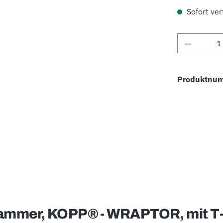
Sofort verf
Produkt 
Produktnu
ammer, KOPP® - WRAPTOR, mit T-G