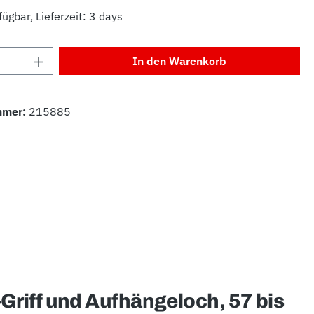
ügbar, Lieferzeit: 3 days
Anzahl: Gib den gewünschten Wert ein od
In den Warenkorb
mmer:
215885
riff und Aufhängeloch, 57 bis