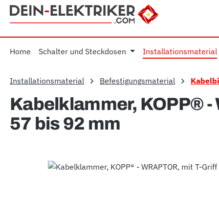
m Hauptinhalt springen
Zur Suche springen
Zur Hauptnavigation springen
Home
Schalter und Steckdosen
Installationsmaterial
Installationsmaterial
Befestigungsmaterial
Kabelb
Kabelklammer, KOPP® - 
57 bis 92 mm
Bildergalerie überspringen