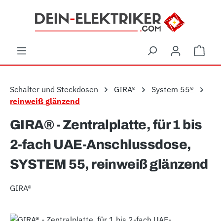
Zum Hauptinhalt springen
Ware
Schalter und Steckdosen
GIRA®
System 55®
reinweiß glänzend
GIRA® - Zentralplatte, für 1 bis
2-fach UAE-Anschlussdose,
SYSTEM 55, reinweiß glänzend
GIRA®
Bildergalerie überspringen