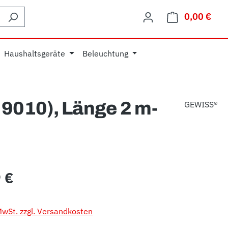
0,00 €
Ware
Haushaltsgeräte
Beleuchtung
9010), Länge 2 m-
GEWISS®
eis:
 €
 MwSt. zzgl. Versandkosten