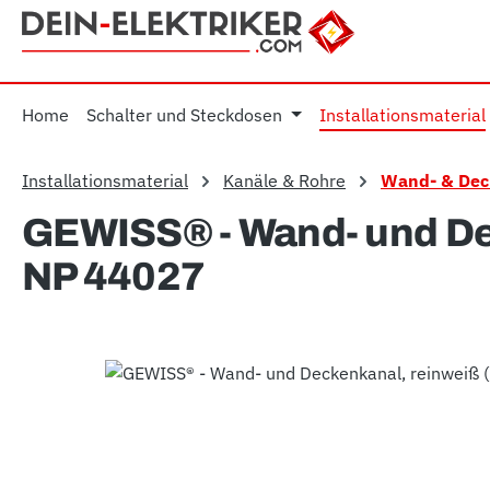
m Hauptinhalt springen
Zur Suche springen
Zur Hauptnavigation springen
Home
Schalter und Steckdosen
Installationsmaterial
Installationsmaterial
Kanäle & Rohre
Wand- & Dec
GEWISS® - Wand- und Dec
NP 44027
Bildergalerie überspringen