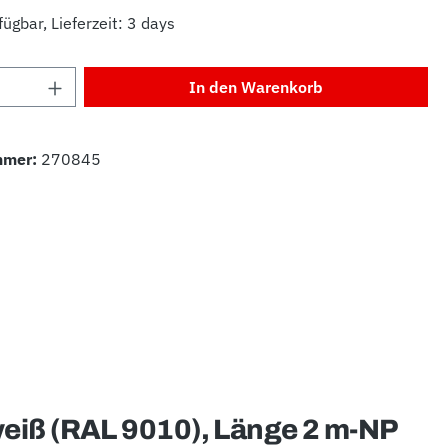
ügbar, Lieferzeit: 3 days
Anzahl: Gib den gewünschten Wert ein od
In den Warenkorb
mmer:
270845
eiß (RAL 9010), Länge 2 m-NP