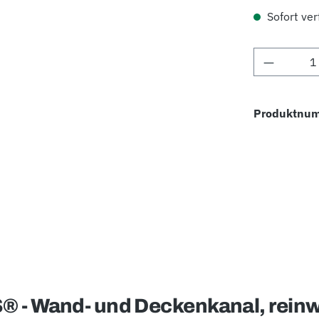
Sofort verf
Produkt 
Produktnu
 - Wand- und Deckenkanal, reinw