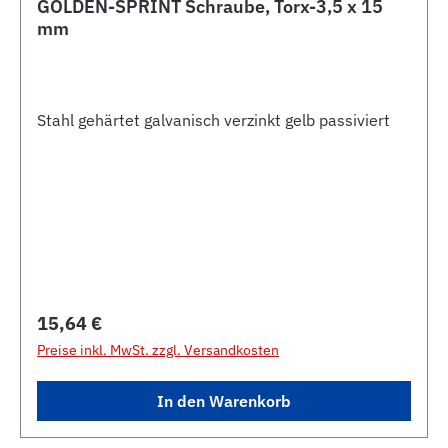
GOLDEN-SPRINT Schraube, Torx-3,5 x 15
mm
Stahl gehärtet galvanisch verzinkt gelb passiviert
Regulärer Preis:
15,64 €
Preise inkl. MwSt. zzgl. Versandkosten
In den Warenkorb