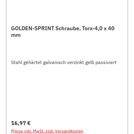
GOLDEN-SPRINT Schraube, Torx-4,0 x 40
mm
Stahl gehärtet galvanisch verzinkt gelb passiviert
Regulärer Preis:
16,97 €
Preise inkl. MwSt. zzgl. Versandkosten