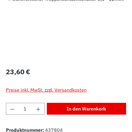
Regulärer Preis:
23,60 €
Preise inkl. MwSt. zzgl. Versandkosten
Produkt Anzahl: Gib den gewünschten Wert 
In den Warenkorb
Produktnummer:
437804