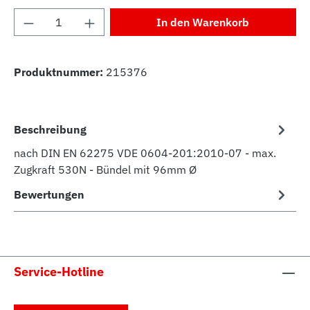
Produkt Anzahl: Gib den gewünschten Wert 
In den Warenkorb
Produktnummer:
215376
Beschreibung
nach DIN EN 62275 VDE 0604-201:2010-07 - max.
Zugkraft 530N - Bündel mit 96mm Ø
Bewertungen
Service-Hotline