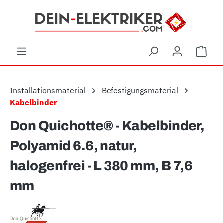
Zum Hauptinhalt springen
Ware
Installationsmaterial
Befestigungsmaterial
Kabelbinder
Don Quichotte® - Kabelbinder,
Polyamid 6.6, natur,
halogenfrei - L 380 mm, B 7,6
mm