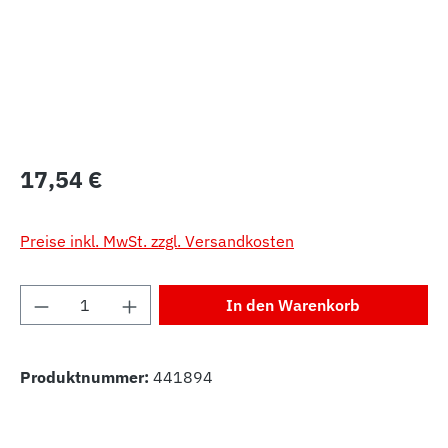
Regulärer Preis:
17,54 €
Preise inkl. MwSt. zzgl. Versandkosten
Produkt Anzahl: Gib den gewünschten Wert 
In den Warenkorb
Produktnummer:
441894