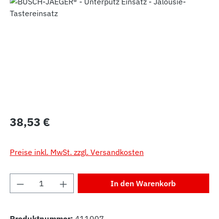
Bildergalerie überspringen
Regulärer Preis:
38,53 €
Preise inkl. MwSt. zzgl. Versandkosten
Produkt Anzahl: Gib den gewünschten Wert 
In den Warenkorb
Produktnummer:
411007