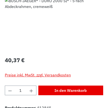
Bildergalerie überspringen
Regulärer Preis:
40,37 €
Preise inkl. MwSt. zzgl. Versandkosten
Produkt Anzahl: Gib den gewünschten Wert 
In den Warenkorb
Produktnummer:
412845