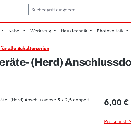
Kabel
Werkzeug
Haustechnik
Photovoltaik
für alle Schalterserien
räte- (Herd) Anschlussdos
Regulärer Pr
6,00 €
Preise inkl.