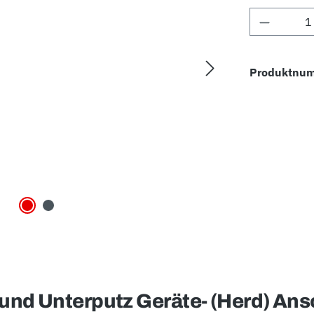
Produkt 
Produktnu
und Unterputz Geräte- (Herd) Ans