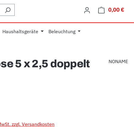
0,00 €
Ware
Haushaltsgeräte
Beleuchtung
e 5 x 2,5 doppelt
NONAME
eis:
 MwSt. zzgl. Versandkosten