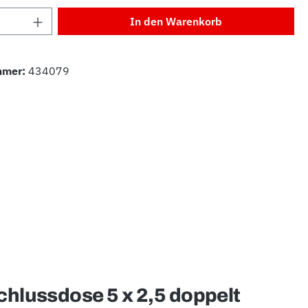
Anzahl: Gib den gewünschten Wert ein od
In den Warenkorb
mmer:
434079
chlussdose 5 x 2,5 doppelt