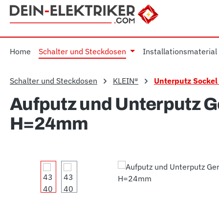
m Hauptinhalt springen
Zur Suche springen
Zur Hauptnavigation springen
Home
Schalter und Steckdosen
Installationsmaterial
Schalter und Steckdosen
KLEIN®
Unterputz Sockel 
Aufputz und Unterputz Ge
H=24mm
Bildergalerie überspringen