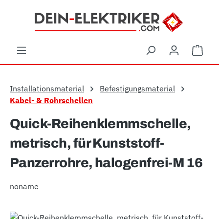
Zum Hauptinhalt springen
Ware
Installationsmaterial
Befestigungsmaterial
Kabel- & Rohrschellen
Quick-Reihenklemmschelle,
metrisch, für Kunststoff-
Panzerrohre, halogenfrei-M 16
noname
Bildergalerie überspringen