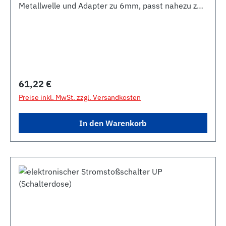
Metallwelle und Adapter zu 6mm, passt nahezu zu
allen Schalterprogrammen u.a. zu KLEIN®-SI - und
Busch-Jaeger
Regulärer Preis:
61,22 €
Preise inkl. MwSt. zzgl. Versandkosten
In den Warenkorb