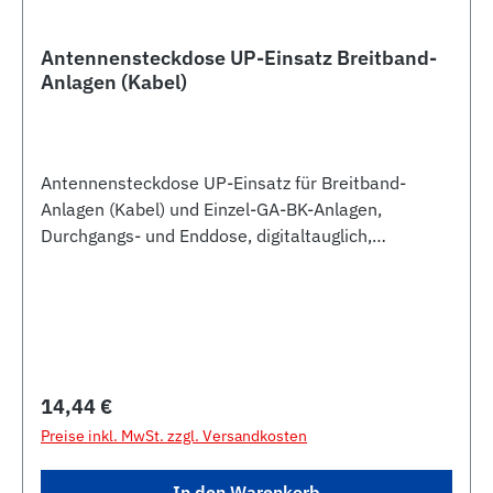
Antennensteckdose UP-Einsatz Breitband-
Anlagen (Kabel)
Antennensteckdose UP-Einsatz für Breitband-
Anlagen (Kabel) und Einzel-GA-BK-Anlagen,
Durchgangs- und Enddose, digitaltauglich,
Sonderkanal 5-860 MHz (ohne Endwiderstand),
Rückkanal, Anschlußdämpfung 14dB,
Durchgangsdämpfung 1 - 2,5dB
Regulärer Preis:
14,44 €
Preise inkl. MwSt. zzgl. Versandkosten
In den Warenkorb