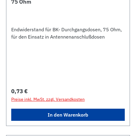
75 Ohm
Endwiderstand für BK- Durchgangsdosen, 75 Ohm,
für den Einsatz in Antennenanschlußdosen
Regulärer Preis:
0,73 €
Preise inkl. MwSt. zzgl. Versandkosten
In den Warenkorb