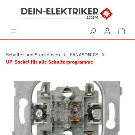
Zum Hauptinhalt springen
Ware
Schalter und Steckdosen
PANASONIC®
UP-Sockel für alle Schalterprogramme