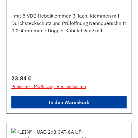
mit 5 VDE-Hebelklemmen 3-fach, Klemmen mit
Durchsteckschutz und Prüföffnung Nennquerschnitt
0,2-4 mmmm, ² Doppel-Kabelabgang mit
Zugentlastung für z.B. Kochfeld und Backofen mit
Schnappdeckel Abmessungen L 104, B 104, H 23
Nennspannung 440V, Nennstrom 32A
Regulärer Preis:
23,84 €
Preise inkl. MwSt. zzgl. Versandkosten
In den Warenkorb