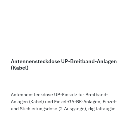
Antennensteckdose UP-Breitband-Anlagen
(Kabel)
Antennensteckdose UP-Einsatz für Breitband-
Anlagen (Kabel) und Einzel-GA-BK-Anlagen, Einzel-
und Stichleitungsdose (2 Ausgänge), digitaltauglich,
Sonderkanal 5-860 MHz (ohne Endwiderstand),
Rückkanal, Anschlußdämpfung 2 - 3,5 dB