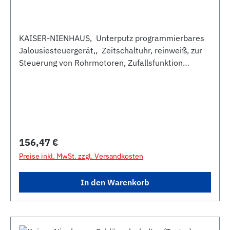
KAISER-NIENHAUS, Unterputz programmierbares
Jalousiesteuergerät,, Zeitschaltuhr, reinweiß, zur
Steuerung von Rohrmotoren, Zufallsfunktion
wählbar, LCD.Anzeige, Bedientasten mit
selbsterklärender Funktion, Komplettgerät mit
Rahmen, Zentralplatte 50x50mm, paßt, in alle
Markenschalterprogramme, mit kurzzeitiger
Gangreserve Tages- und Wochenprogramm und mit
Sensoranschluss
Regulärer Preis:
156,47 €
Preise inkl. MwSt. zzgl. Versandkosten
In den Warenkorb