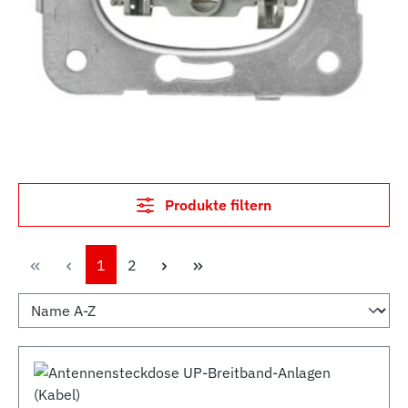
Produkte filtern
Seite
Seite
1
2