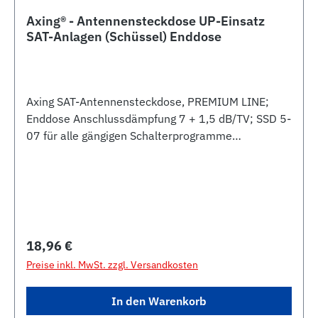
Axing® - Antennensteckdose UP-Einsatz
SAT-Anlagen (Schüssel) Enddose
Axing SAT-Antennensteckdose, PREMIUM LINE;
Enddose Anschlussdämpfung 7 + 1,5 dB/TV; SSD 5-
07 für alle gängigen Schalterprogramme
Rückkanaltauglich 5-65 MHz Klasse A +10dB mit
erhöhter Schirmwirkung gegen 4G/LTE-Einstrahlung
Einkabeltauglich für Unicable I und II
Frequenzbereich 5-2200 MHz mit DC-Durchgang
auf SAT-Anschluss Gehäuse vernickelt
Regulärer Preis:
18,96 €
Preise inkl. MwSt. zzgl. Versandkosten
In den Warenkorb