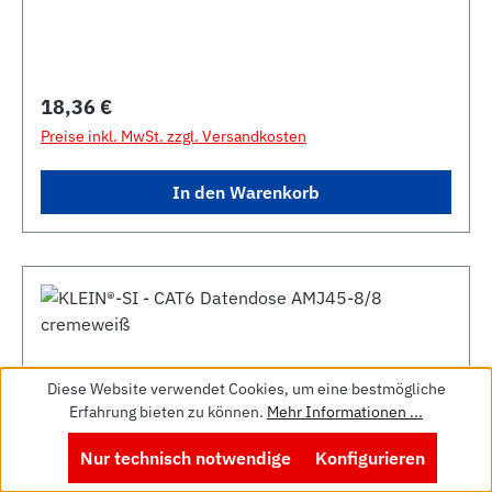
ClassD/E nach ISO/IEC11801 A.2 und EIA/TIA
568A LSA-Plus-Klemmen 45ÃÂÃ° Abgangsbuchsen
ohne Abdeckung passt unter alle Marken-
Schalterprogramme
Regulärer Preis:
18,36 €
Preise inkl. MwSt. zzgl. Versandkosten
In den Warenkorb
Diese Website verwendet Cookies, um eine bestmögliche
Erfahrung bieten zu können.
Mehr Informationen ...
Nur technisch notwendige
Konfigurieren