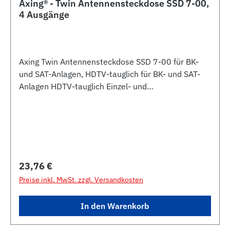
Axing® - Twin Antennensteckdose SSD 7-00,
4 Ausgänge
Axing Twin Antennensteckdose SSD 7-00 für BK-
und SAT-Anlagen, HDTV-tauglich für BK- und SAT-
Anlagen HDTV-tauglich Einzel- und
Stichleitungsdose (4 Ausgänge) Frequenzbereich 5-
2200 MHz Gleichspannungsdurchgang Rückkanal
5-65 MHz Anschlussdämpfung <2dB , , ,
Regulärer Preis:
23,76 €
Preise inkl. MwSt. zzgl. Versandkosten
In den Warenkorb