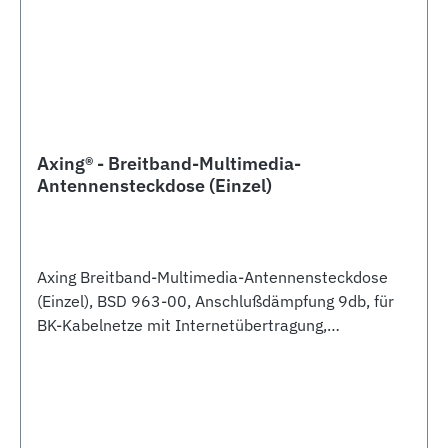
Axing® - Breitband-Multimedia-
Antennensteckdose (Einzel)
Axing Breitband-Multimedia-Antennensteckdose
(Einzel), BSD 963-00, Anschlußdämpfung 9db, für
BK-Kabelnetze mit Internetübertragung,
Unitymedia/KDG/KBW-gelistet, 3 Ausgänge, HDTV-
tauglich, TV-Anschluss 109-1006 MHz,
Radioanschluss 5-1006 MHz, Rückkanal 5-65 MHz