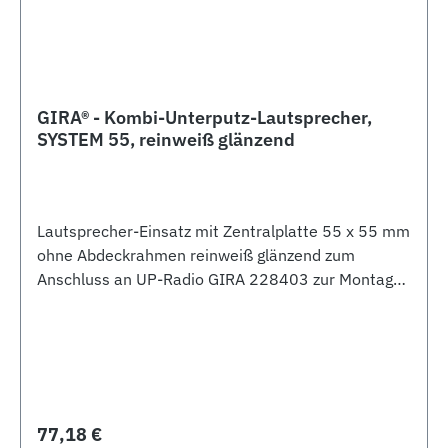
GIRA® - Kombi-Unterputz-Lautsprecher,
SYSTEM 55, reinweiß glänzend
Lautsprecher-Einsatz mit Zentralplatte 55 x 55 mm
ohne Abdeckrahmen reinweiß glänzend zum
Anschluss an UP-Radio GIRA 228403 zur Montage
in handelsübliche UP-Gerätedosen Impedanz 8 O
Nennbelasbarkeit 4W
Regulärer Preis:
77,18 €