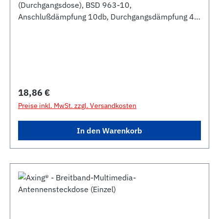
(Durchgangsdose), BSD 963-10,
Anschlußdämpfung 10db, Durchgangsdämpfung 4,5
dB,für BK-Kabelnetze mit Internetübertragung,
Unitymedia/KDG/KBW-gelistet, 3 Ausgänge, HDTV-
tauglich, TV-Anschluss 109-1006 MHz,
Radioanschluss 5-1006 MHz, Rückkanal 5-65 MHz
Regulärer Preis:
18,86 €
Preise inkl. MwSt. zzgl. Versandkosten
In den Warenkorb