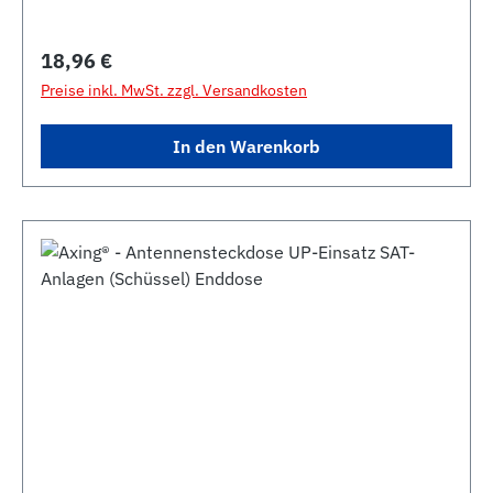
Durchgang auf SAT-Anschluss Gehäuse vernickelt
Regulärer Preis:
18,96 €
Preise inkl. MwSt. zzgl. Versandkosten
In den Warenkorb