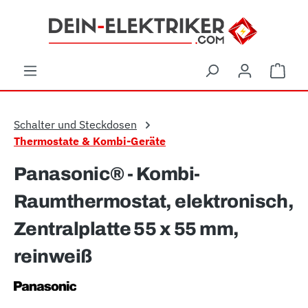
Zum Hauptinhalt springen
Ware
Schalter und Steckdosen
Thermostate & Kombi-Geräte
Panasonic® - Kombi-
Raumthermostat, elektronisch,
Zentralplatte 55 x 55 mm,
reinweiß