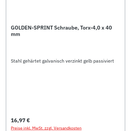
GOLDEN-SPRINT Schraube, Torx-4,0 x 40
mm
Stahl gehärtet galvanisch verzinkt gelb passiviert
Regulärer Preis:
16,97 €
Preise inkl. MwSt. zzgl. Versandkosten