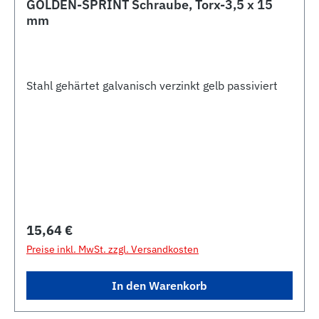
GOLDEN-SPRINT Schraube, Torx-3,5 x 15
mm
Stahl gehärtet galvanisch verzinkt gelb passiviert
Regulärer Preis:
15,64 €
Preise inkl. MwSt. zzgl. Versandkosten
In den Warenkorb