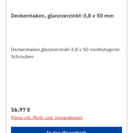
Deckenhaken, glanzverzinkt-3,8 x 50 mm
Deckenhaken.glanzverzinkt-3,8 x 50 mmKategorie:
Schrauben
Regulärer Preis:
16,97 €
Preise inkl. MwSt. zzgl. Versandkosten
In den Warenkorb