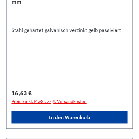
mm
Stahl gehärtet galvanisch verzinkt gelb passiviert
Regulärer Preis:
16,63 €
Preise inkl. MwSt. zzgl. Versandkosten
In den Warenkorb