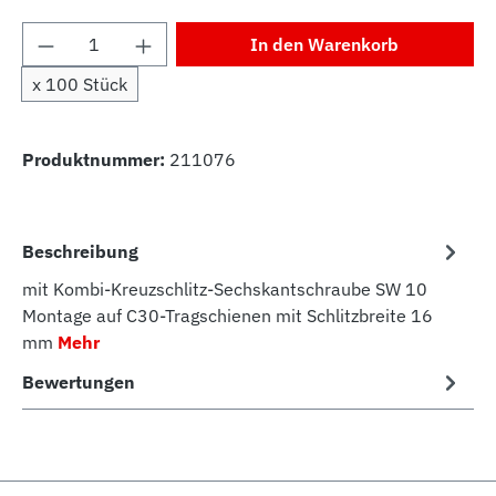
Produkt Anzahl: Gib den gewünschten Wert 
In den Warenkorb
x 100 Stück
Produktnummer:
211076
Beschreibung
mit Kombi-Kreuzschlitz-Sechskantschraube SW 10
Montage auf C30-Tragschienen mit Schlitzbreite 16
mm
Mehr
Bewertungen