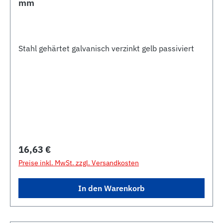
mm
Stahl gehärtet galvanisch verzinkt gelb passiviert
Regulärer Preis:
16,63 €
Preise inkl. MwSt. zzgl. Versandkosten
In den Warenkorb