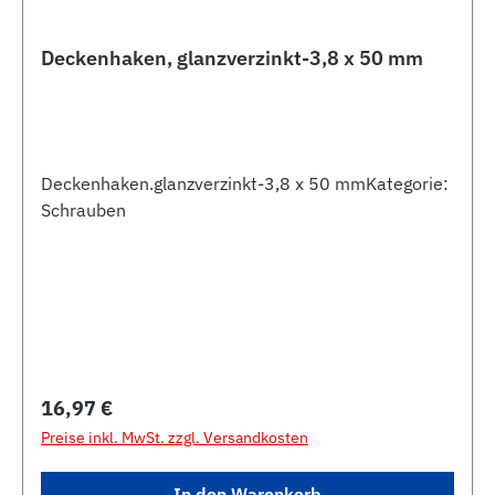
Deckenhaken, glanzverzinkt-3,8 x 50 mm
Deckenhaken.glanzverzinkt-3,8 x 50 mmKategorie:
Schrauben
Regulärer Preis:
16,97 €
Preise inkl. MwSt. zzgl. Versandkosten
In den Warenkorb