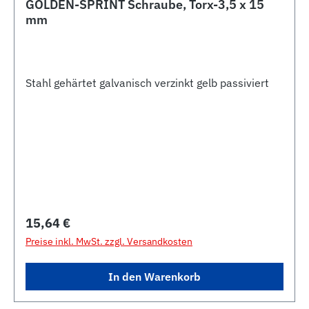
GOLDEN-SPRINT Schraube, Torx-3,5 x 15
mm
Stahl gehärtet galvanisch verzinkt gelb passiviert
Regulärer Preis:
15,64 €
Preise inkl. MwSt. zzgl. Versandkosten
In den Warenkorb