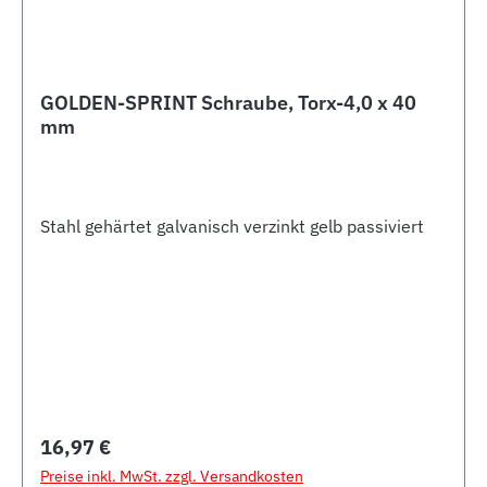
GOLDEN-SPRINT Schraube, Torx-4,0 x 40
mm
Stahl gehärtet galvanisch verzinkt gelb passiviert
Regulärer Preis:
16,97 €
Preise inkl. MwSt. zzgl. Versandkosten